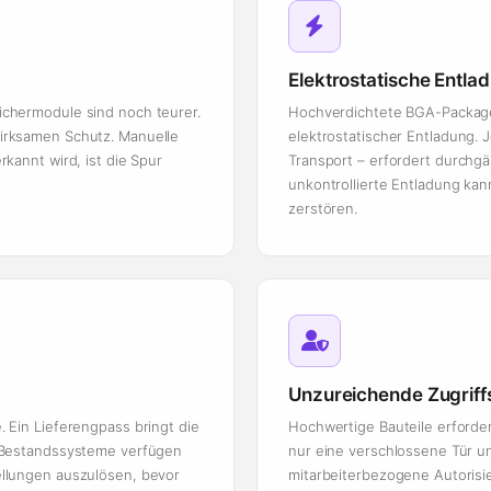
Elektrostatische Entla
chermodule sind noch teurer.
Hochverdichtete BGA-Package
irksamen Schutz. Manuelle
elektrostatischer Entladung.
kannt wird, ist die Spur
Transport – erfordert durch
unkontrollierte Entladung kan
zerstören.
Unzureichende Zugriffs
 Ein Lieferengpass bringt die
Hochwertige Bauteile erfordern
e Bestandssysteme verfügen
nur eine verschlossene Tür un
ellungen auszulösen, bevor
mitarbeiterbezogene Autorisie