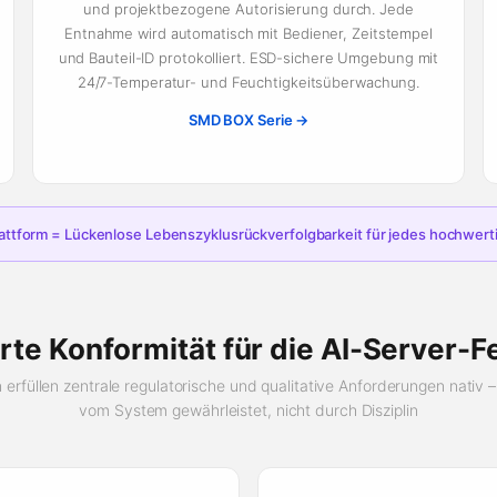
und projektbezogene Autorisierung durch. Jede
Entnahme wird automatisch mit Bediener, Zeitstempel
und Bauteil-ID protokolliert. ESD-sichere Umgebung mit
24/7-Temperatur- und Feuchtigkeitsüberwachung.
SMD BOX Serie →
rm = Lückenlose Lebenszyklusrückverfolgbarkeit für jedes hochwertige
erte Konformität für die AI-Server-F
erfüllen zentrale regulatorische und qualitative Anforderungen nativ –
vom System gewährleistet, nicht durch Disziplin