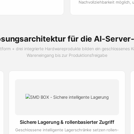
Nachvollziehbarkeit möglich, 
sungsarchitektur für die AI-Server
form + drei integrierte Hardwareprodukte bilden ein geschlossenes 
Wareneingang bis zur Produktionsfreigabe
Sichere Lagerung & rollenbasierter Zugriff
Geschlossene intelligente Lagerschränke setzen rollen-