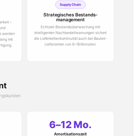
Supply Chain
Strategisches Bestands­
management
rkeit –
Echtzeit-Bestandsüberwachung mit
und
intelligenten Nachbestellwarnungen sichert
ls werden
die Lieferkettenkontinuität auch bei Bauteil-
lang mit
Lieferzeiten von 6–18 Monaten.
rtigung.
nt
gungskunden
6–12 Mo.
Amortisationszeit