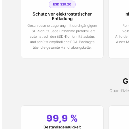
ESD S20.20
Schutz vor elektrostatischer
In
Entladung
Geschlossene Lagerung mit durchgängigem
Roll
ESD-Schutz. Jede Entnahme protokolliert
voll
automatisch den ESD-Konformitätsstatus
Anforder
und schützt empfindliche BGA-Packages
Asset-M
über die gesamte Handhabungskette.
G
Quantifizi
99,9 %
Bestandsgenauigkeit