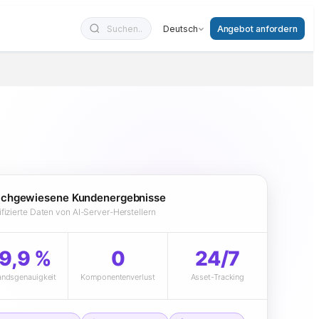
Deutsch
Angebot anfordern
chgewiesene Kundenergebnisse
ifizierte Daten von AI-Server-Herstellern
9,9 %
0
24/7
andsgenauigkeit
Komponentenverlust
Asset-Tracking