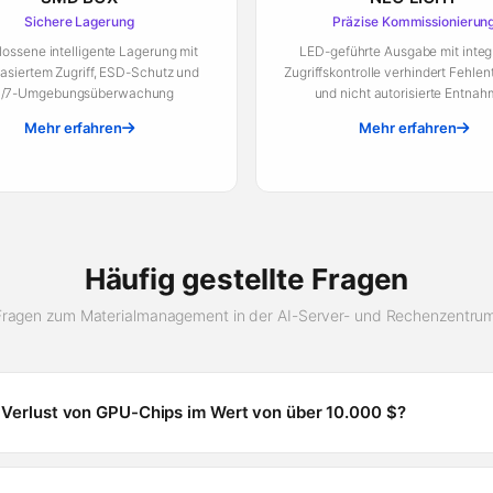
Sichere Lagerung
Präzise Kommissionierun
ossene intelligente Lagerung mit
LED-geführte Ausgabe mit integr
basiertem Zugriff, ESD-Schutz und
Zugriffskontrolle verhindert Fehl
/7-Umgebungsüberwachung
und nicht autorisierte Entna
Mehr erfahren
Mehr erfahren
Häufig gestellte Fragen
Fragen zum Materialmanagement in der AI-Server- und Rechenzentrum
 Verlust von GPU-Chips im Wert von über 10.000 $?