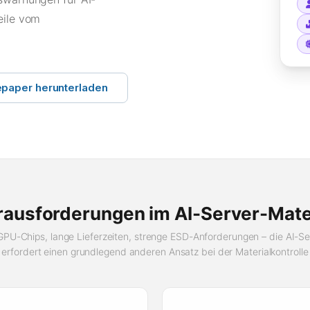
eile vom
epaper herunterladen
erausforderungen im AI-Server-Ma
PU-Chips, lange Lieferzeiten, strenge ESD-Anforderungen – die AI-Se
erfordert einen grundlegend anderen Ansatz bei der Materialkontrolle