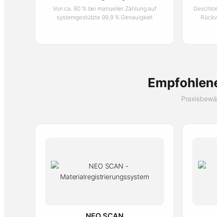
Von ca. 80 % bei manueller Zählung auf
Geschlos
systemgestützte 99,9 % Genauigkeit
Rückv
Empfohlene
Praxisbewä
NEO SCAN