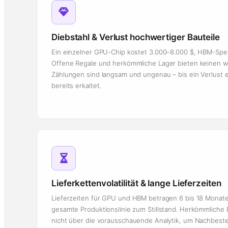
Diebstahl & Verlust hochwertiger Bauteile
Ein einzelner GPU-Chip kostet 3.000–8.000 $, HBM-Spei
Offene Regale und herkömmliche Lager bieten keinen w
Zählungen sind langsam und ungenau – bis ein Verlust er
bereits erkaltet.
Lieferkettenvolatilität & lange Lieferzeiten
Lieferzeiten für GPU und HBM betragen 6 bis 18 Monate.
gesamte Produktionslinie zum Stillstand. Herkömmlich
nicht über die vorausschauende Analytik, um Nachbest