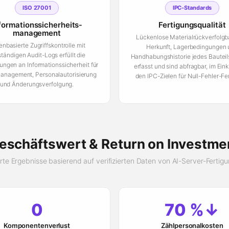
ISO 27001
IPC-Standards
formations­sicherheits­
Fertigungsqualität
management
Lückenlose Materialrückverfolgba
enbasierte Zugriffskontrolle mit
Herkunft, Lagerbedingungen 
ständigen Audit-Logs erfüllt die
Handhabungshistorie jedes Bautei
ungen an Informationssicherheit für
erfasst und sind abfragbar, im Eink
anagement, Personalautorisierung
den IPC-Zielen für Null-Fehler-Fe
und Änderungsverfolgung.
eschäftswert & Return on Investme
erte Ergebnisse basierend auf verifizierten Daten von AI-Server-Ferti
0
70 %↓
Komponentenverlust
Zählpersonalkosten