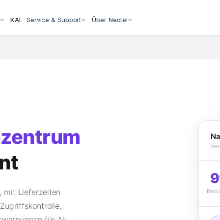
KAI
Service & Support
Über Neotel
nzentrum
Na
Ver
nt
9
 mit Lieferzeiten
Best
Zugriffskontrolle,
swarnungen für AI-