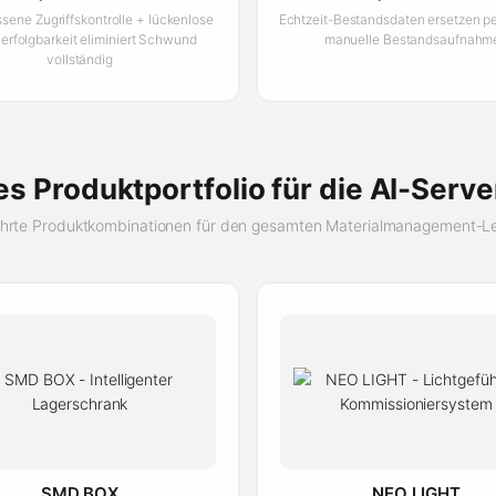
sene Zugriffskontrolle + lückenlose
Echtzeit-Bestandsdaten ersetzen p
erfolgbarkeit eliminiert Schwund
manuelle Bestandsaufnahm
vollständig
s Produktportfolio für die AI-Serve
hrte Produktkombinationen für den gesamten Materialmanagement-L
SMD BOX
NEO LIGHT