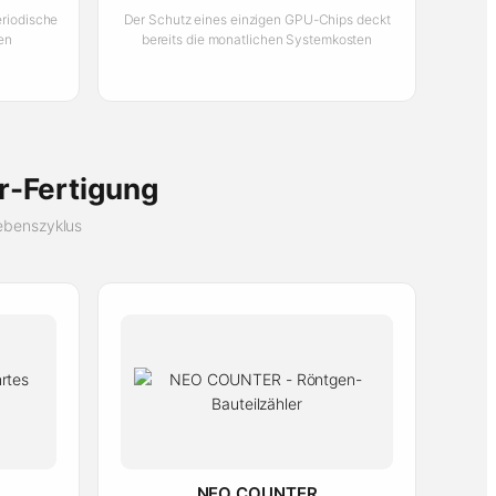
eriodische
Der Schutz eines einzigen GPU-Chips deckt
en
bereits die monatlichen Systemkosten
r-Fertigung
ebenszyklus
NEO COUNTER