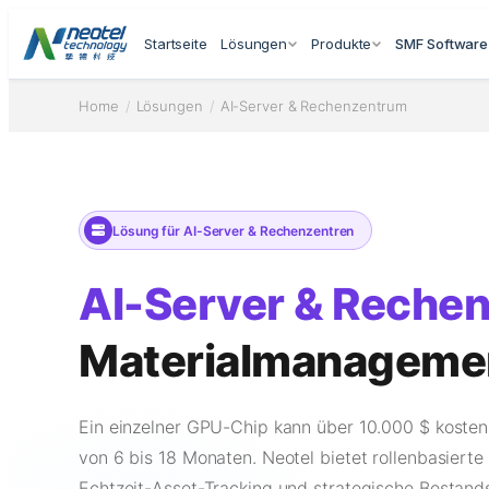
Startseite
Lösungen
Produkte
SMF Software
Home
/
Lösungen
/
AI-Server & Rechenzentrum
Lösung für AI-Server & Rechenzentren
AI-Server & Reche
Materialmanageme
Ein einzelner GPU-Chip kann über 10.000 $ kosten,
von 6 bis 18 Monaten. Neotel bietet rollenbasierte 
Echtzeit-Asset-Tracking und strategische Bestand