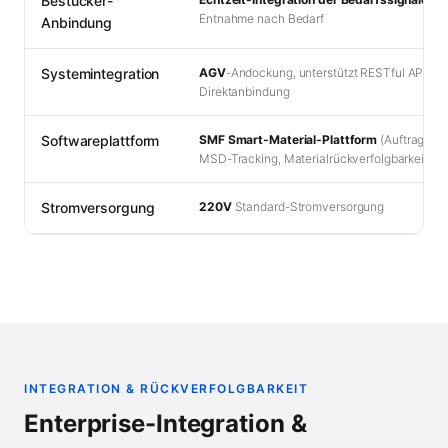
Bestücker-
Entnahme nach Bedarf
Anbindung
Systemintegration
AGV
-Andockung, unterstützt RESTful API / S
Direktanbindung
Softwareplattform
SMF Smart-Material-Plattform
(Auftragsver
MSD-Tracking, Materialrückverfolgbarkeit)
Stromversorgung
220V
Standard-Stromversorgung
INTEGRATION & RÜCKVERFOLGBARKEIT
Enterprise-Integration &