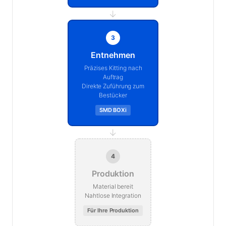
→
3
Entnehmen
Präzises Kitting nach
Auftrag
Direkte Zuführung zum
Bestücker
SMD BOXi
→
4
Produktion
Material bereit
Nahtlose Integration
Für Ihre Produktion