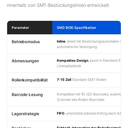
innerhalb von SMT-Bestückungslinien entwickelt.
Parameter
SMD BOXi Spezifikation
Betriebsmodus
Inline
, direkt mit Bestückungsautomaten verb
automatische Versorgung
Abmessungen
Kompaktes Design
, passt in Standard-SMT-
Linienabstände
Rollenkompatibilität
7-15 Zoll
Standard-SMT-Rollen
Barcode-Lesung
Kompatibel mit 1D-/2D-Barcodes, automatisc
Scannen des Rollen-Barcodes
Lagerstrategie
FIFO
, unterstützt präzises Kitting nach Arbeit
Echtzeit-Integration der Bedarfssignale
, a