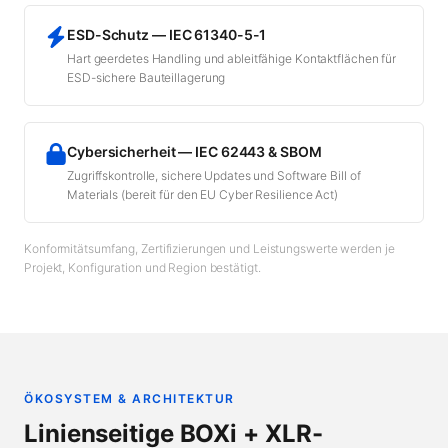
ESD-Schutz — IEC 61340-5-1
Hart geerdetes Handling und ableitfähige Kontaktflächen für
ESD-sichere Bauteillagerung
Cybersicherheit — IEC 62443 & SBOM
Zugriffskontrolle, sichere Updates und Software Bill of
Materials (bereit für den EU Cyber Resilience Act)
Konformitätsumfang, Zertifizierungen und Leistungswerte werden je
Projekt, Konfiguration und Region bestätigt.
ÖKOSYSTEM & ARCHITEKTUR
Linienseitige BOXi + XLR-