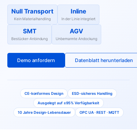
Null Transport
Inline
Kein Materialhandling
In der Linie integriert
SMT
AGV
Bestücker-Anbindung
Unbemannte Andockung
Demo anfordern
Datenblatt herunterladen
CE-konformes Design
ESD-sicheres Handling
Ausgelegt auf ≥95% Verfügbarkeit
10 Jahre Design-Lebensdauer
OPC UA · REST · MQTT