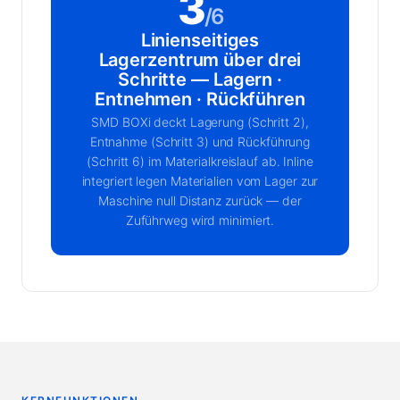
3
/6
Linienseitiges
Lagerzentrum über drei
Schritte — Lagern ·
Entnehmen · Rückführen
SMD BOXi deckt Lagerung (Schritt 2),
Entnahme (Schritt 3) und Rückführung
(Schritt 6) im Materialkreislauf ab. Inline
integriert legen Materialien vom Lager zur
Maschine null Distanz zurück — der
Zuführweg wird minimiert.