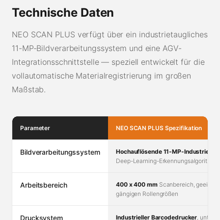
Technische Daten
NEO SCAN PLUS verfügt über ein industrietaugliches
11-MP-Bildverarbeitungssystem und eine AGV-
Integrationsschnittstelle — speziell entwickelt für die
vollautomatische Materialregistrierung im großen
Maßstab.
Parameter
NEO SCAN PLUS Spezifikation
Bildverarbeitungssystem
Hochauflösende 11-MP-Industrieka
Deep-Learning-Erkennungsalgorithmu
Arbeitsbereich
400 x 400 mm
Scanbereich, geeignet 
gängigen Rollengrößen
Drucksystem
Industrieller Barcodedrucker
, unterst