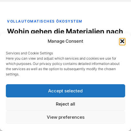
VOLLAUTOMATISCHES ÖKOSYSTEM
Wohin gehen die Materialien nach
der Registrierung?
Manage Consent
Services and Cookie Settings
Sobald NEO SCAN PLUS die Registrierung
Here you can view and adjust which services and cookies we use for
abgeschlossen hat, treten die Materialien in die
which purposes. Our privacy policy contains detailed information about
the services as well as the option to subsequently modify the chosen
nächste Stufe des vollautomatischen Ökosystems ein.
settings.
Die Daten fließen über die UID durch jeden Schritt —
für durchgängige Rückverfolgbarkeit. Registrierte
Accept selected
Rollen werden per AGV direkt in die vollautomatische
Reject all
Lagerung
SMD BOX transportiert — Neotels eigene
Lagerhardware
, kein Regal eines Drittanbieters hinter
View preferences
einer kundenspezifischen Schnittstelle. Ein Anbieter
verantwortet Registrierung, Lagerung, Zählung und