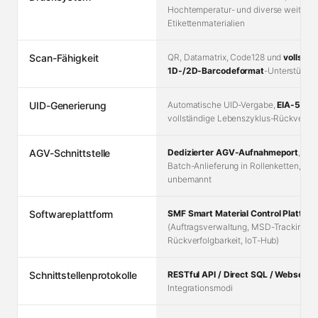
Hochtemperatur- und diverse weitere
Etikettenmaterialien
Scan-Fähigkeit
QR, Datamatrix, Code128 und
vollstän
1D-/2D-Barcodeformat
-Unterstützu
UID-Generierung
Automatische UID-Vergabe,
EIA-564-
vollständige Lebenszyklus-Rückverfol
AGV-Schnittstelle
Dedizierter AGV-Aufnahmeport
, unt
Batch-Anlieferung in Rollenketten, 24/
unbemannt
Softwareplattform
SMF Smart Material Control Plattfor
(Auftragsverwaltung, MSD-Tracking, M
Rückverfolgbarkeit, IoT-Hub)
Schnittstellenprotokolle
RESTful API / Direct SQL / Webservi
Integrationsmodi