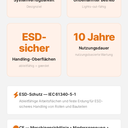
Designziel
Lights-out-fähig
ESD-
10 Jahre
sicher
Nutzungsdauer
nutzungsbasierte Wartung
Handling-Oberflächen
ableitfähig + geerdet
ESD-Schutz — IEC 61340-5-1
Ableitfähige Arbeitsflächen und feste Erdung für ESD-
sicheres Handling von Rollen und Bauteilen
CE — Maschinenrichtlinie + Niederspannung +