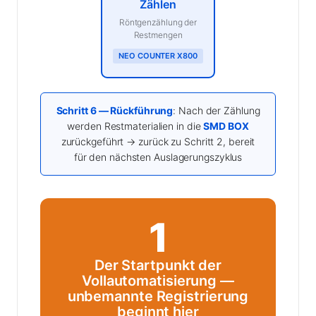
Zählen
Röntgenzählung der
Restmengen
NEO COUNTER X800
Schritt 6 — Rückführung
: Nach der Zählung
werden Restmaterialien in die
SMD BOX
zurückgeführt → zurück zu Schritt 2, bereit
für den nächsten Auslagerungszyklus
1
Der Startpunkt der
Vollautomatisierung —
unbemannte Registrierung
beginnt hier