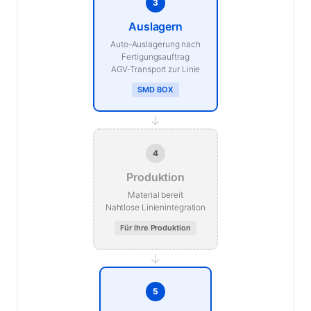
3
Auslagern
Auto-Auslagerung nach
Fertigungsauftrag
AGV-Transport zur Linie
SMD BOX
→
4
Produktion
Material bereit
Nahtlose Linienintegration
Für Ihre Produktion
→
5